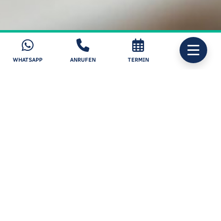
WHATSAPP
ANRUFEN
TERMIN
Augenlasern Kosten
Unsere Behandlungsmethoden und deren Kosten im
Überblick:
Augenlaser-
Kosten
Finanzierung
Behandlung
(pro Auge)
(pro Auge)
SMILE Pro
1.990 €
ca. 49 € / Monat
(Augenlasern)
Femto-LASIK
ab 1.450 €
ab ca. 36 € / Monat
(Augenlasern)