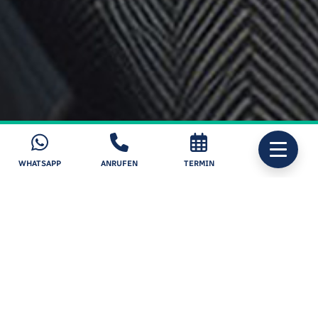
WHATSAPP
ANRUFEN
TERMIN
Top-Operateur
>1.000 OPs/Jahr, langjährige Leitung
eines Laserzentrums
Top-Service
Betreuung durch Top-Operateur von