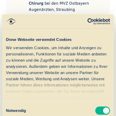
Chirurg
bei den MVZ Ostbayern
Augenärzten, Straubing
2017
Augenarzt bei der Eckert-Gruppe,
–
Herrenberg
2020
Diese Webseite verwendet Cookies
2013
Wir verwenden Cookies, um Inhalte und Anzeigen zu
–
Alphavision Augenzentrum, Bremen
personalisieren, Funktionen für soziale Medien anbieten
2017
zu können und die Zugriffe auf unsere Website zu
analysieren. Außerdem geben wir Informationen zu Ihrer
2009
Verwendung unserer Website an unsere Partner für
–
Augenklinik CICO Melilla, Melilla
soziale Medien, Werbung und Analysen weiter. Unsere
2013
(Spanien)
Partner führen diese Informationen möglicherweise mit
weiteren Daten zusammen, die Sie ihnen bereitgestellt
haben oder die sie im Rahmen Ihrer Nutzung der Dienste
2007
gesammelt haben.
Einwilligungsauswahl
Clínica Baviera Instituto Oftalmológico
–
Notwendig
Europeo, Madrid (Spanien)