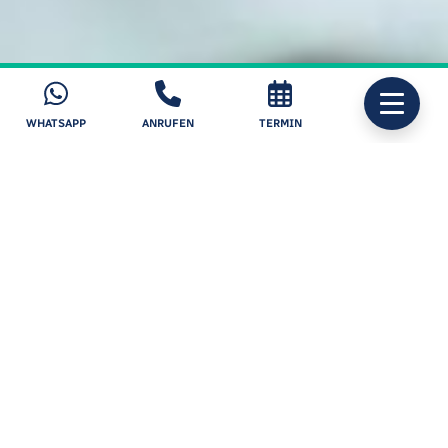
WHATSAPP
ANRUFEN
TERMIN
Top-Operateur
>1.000 OPs/Jahr, langjährige Leitung
eines Laserzentrums
Top-Service
Betreuung durch Top-Operateur von
Eignungstest bis Abschluss
Top-Methoden