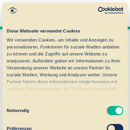
Diese Webseite verwendet Cookies
Wir verwenden Cookies, um Inhalte und Anzeigen zu
Welche Vorteile bietet der
personalisieren, Funktionen für soziale Medien anbieten
zu können und die Zugriffe auf unsere Website zu
Nanolaser?
analysieren. Außerdem geben wir Informationen zu Ihrer
Verwendung unserer Website an unsere Partner für
soziale Medien, Werbung und Analysen weiter. Unsere
Partner führen diese Informationen möglicherweise mit
Der Nanolaser arbeitet mit höchster Präzision und
weiteren Daten zusammen, die Sie ihnen bereitgestellt
kann
wichtige Operationsschritte automatisiert
haben oder die sie im Rahmen Ihrer Nutzung der Dienste
durchführen. Dadurch wird das
umliegende Gewebe
gesammelt haben.
Einwilligungsauswahl
geschont
, die Belastung für das Auge reduziert und
Notwendig
die Grundlage für eine schnelle Erholung geschaffen.
Präferenzen