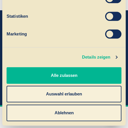
Statistiken
Marketing
Impressum
Details zeigen
Datenschutz
Urheberrecht
Alle zulassen
Haftungsausschluss
Auswahl erlauben
© 2025 Augenlaser-Zentrum Düsseldorf
Ablehnen
WHATSAPP
ANRUFEN
TERMIN